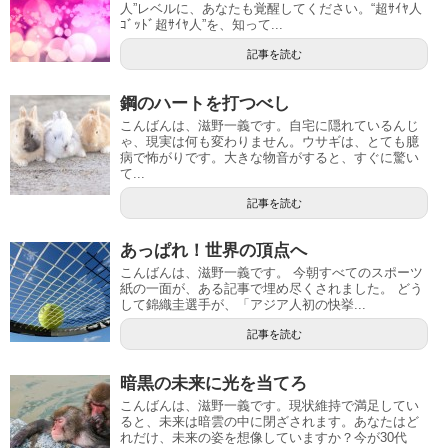
人”レベルに、あなたも覚醒してください。“超ｻｲﾔ人
ｺﾞｯﾄﾞ超ｻｲﾔ人”を、知って...
記事を読む
鋼のハートを打つべし
こんばんは、滋野一義です。自宅に隠れているんじ
ゃ、現実は何も変わりません。ウサギは、とても臆
病で怖がりです。大きな物音がすると、すぐに驚い
て...
記事を読む
あっぱれ！世界の頂点へ
こんばんは、滋野一義です。 今朝すべてのスポーツ
紙の一面が、ある記事で埋め尽くされました。 どう
して錦織圭選手が、「アジア人初の快挙...
記事を読む
暗黒の未来に光を当てろ
こんばんは、滋野一義です。現状維持で満足してい
ると、未来は暗雲の中に閉ざされます。あなたはど
れだけ、未来の姿を想像していますか？今が30代