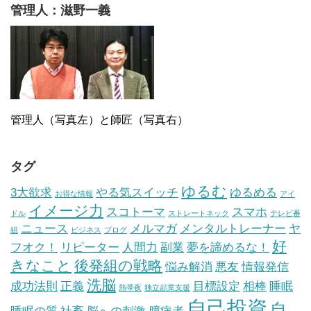
管理人：滋野一義
管理人（写真左）と師匠（写真右）
タグ
ゆるむ
3大欲求
やる気スイッチ
ゆるめる
お得な情報
アイ
イメージ力
スコトーマ
スマホ
ドル
ストレートネック
テレビ番
ニュース
メルマガ
メンタルトレーナー
ヤ
組
ビジネス
ブログ
好
フオク！
リピーター
人間力
副業
夢を諦めるな！
きなこと
後発組の戦略
悩み解消
悪友
情報発信
洗脳
成功法則
正義
目標設定
相棒
睡眠
熱帯夜
独立起業支援
自己投資
自