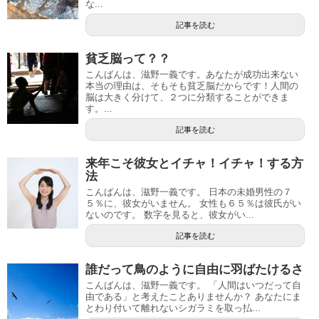
な...
記事を読む
貧乏脳って？？
こんばんは、滋野一義です。あなたが成功出来ない
本当の理由は、そもそも貧乏脳だからです！人間の
脳は大きく分けて、２つに分類することができま
す。...
記事を読む
来年こそ彼女とイチャ！イチャ！する方
法
こんばんは、滋野一義です。 日本の未婚男性の７
５％に、彼女がいません。 女性も６５％は彼氏がい
ないのです。 数字を見ると、彼女がい...
記事を読む
誰だって鳥のように自由に羽ばたけるさ
こんばんは、滋野一義です。 「人間はいつだって自
由である」と考えたことありませんか？ あなたにま
とわり付いて離れないシガラミを取っ払...