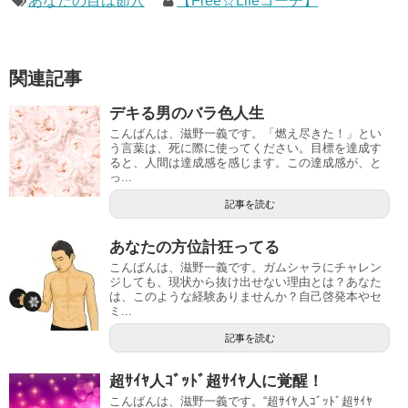
あなたの目は節穴
【Free☆Lifeコーチ】
関連記事
デキる男のバラ色人生
こんばんは、滋野一義です。「燃え尽きた！」とい
う言葉は、死に際に使ってください。目標を達成す
ると、人間は達成感を感じます。この達成感が、と
っ...
記事を読む
あなたの方位計狂ってる
こんばんは、滋野一義です。ガムシャラにチャレン
ジしても、現状から抜け出せない理由とは？あなた
は、このような経験ありませんか？自己啓発本やセ
ミ...
記事を読む
超ｻｲﾔ人ｺﾞｯﾄﾞ超ｻｲﾔ人に覚醒！
こんばんは、滋野一義です。“超ｻｲﾔ人ｺﾞｯﾄﾞ超ｻｲﾔ