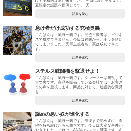
けて本格的な夏が来ました。 今日は趣向を変えて、
夏限定の話題を提供します。 天...
記事を読む
怠け者だけ成功する究極奥義
こんばんは、滋野一義です。完璧主義者は、ビジネ
スで成功できません。今日は冒頭から、ホラを吹い
てしまいました。完璧主義者も、実は成功できま
す。...
記事を読む
ステルス戦闘機を撃退せよ！
こんばんは、滋野一義です。クレーマーは無視して
大丈夫です。商品を販売している会社では、お客さ
まの声を重視します。商品に対して、建設的な意見
を...
記事を読む
諦めの悪い奴が進化する
こんばんは、滋野一義です。最後まで諦めずに、希
望を持ち続けたもん勝ちです。今日は大変な事件が
おきました。それは、ANAのシステム障害です。A...