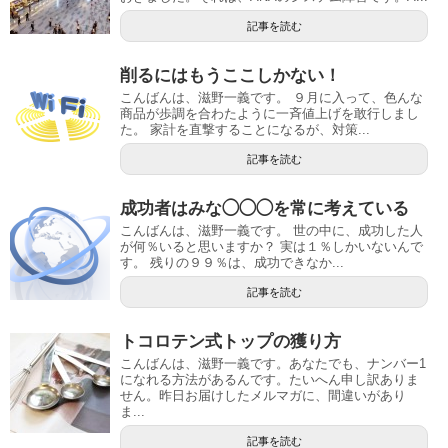
記事を読む
削るにはもうここしかない！
こんばんは、滋野一義です。 ９月に入って、色んな
商品が歩調を合わたように一斉値上げを敢行しまし
た。 家計を直撃することになるが、対策...
記事を読む
成功者はみな◯◯◯を常に考えている
こんばんは、滋野一義です。 世の中に、成功した人
が何％いると思いますか？ 実は１％しかいないんで
す。 残りの９９％は、成功できなか...
記事を読む
トコロテン式トップの獲り方
こんばんは、滋野一義です。あなたでも、ナンバー1
になれる方法があるんです。たいへん申し訳ありま
せん。昨日お届けしたメルマガに、間違いがあり
ま...
記事を読む