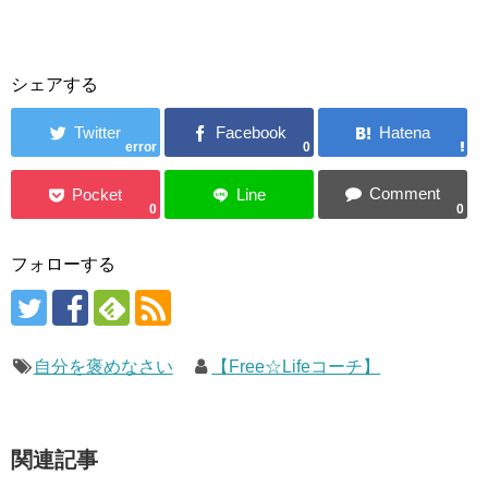
シェアする
error
0
0
0
フォローする
自分を褒めなさい
【Free☆Lifeコーチ】
関連記事