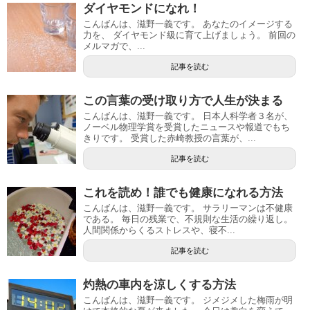
ダイヤモンドになれ！
こんばんは、滋野一義です。 あなたのイメージする
力を、 ダイヤモンド級に育て上げましょう。 前回の
メルマガで、...
記事を読む
この言葉の受け取り方で人生が決まる
こんばんは、滋野一義です。 日本人科学者３名が、
ノーベル物理学賞を受賞したニュースや報道でもち
きりです。 受賞した赤崎教授の言葉が、...
記事を読む
これを読め！誰でも健康になれる方法
こんばんは、滋野一義です。 サラリーマンは不健康
である。 毎日の残業で、不規則な生活の繰り返し。
人間関係からくるストレスや、寝不...
記事を読む
灼熱の車内を涼しくする方法
こんばんは、滋野一義です。 ジメジメした梅雨が明