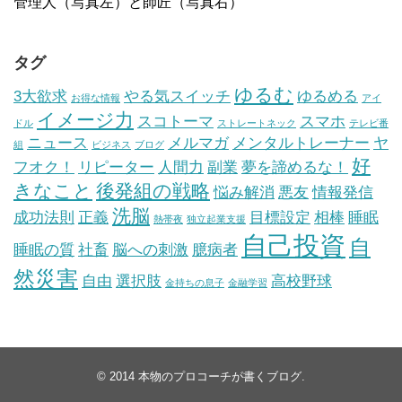
管理人（写真左）と師匠（写真右）
タグ
ゆるむ
3大欲求
やる気スイッチ
ゆるめる
お得な情報
アイ
イメージ力
スコトーマ
スマホ
ドル
ストレートネック
テレビ番
ニュース
メルマガ
メンタルトレーナー
ヤ
組
ビジネス
ブログ
好
フオク！
リピーター
人間力
副業
夢を諦めるな！
きなこと
後発組の戦略
悩み解消
悪友
情報発信
洗脳
成功法則
正義
目標設定
相棒
睡眠
熱帯夜
独立起業支援
自己投資
自
睡眠の質
社畜
脳への刺激
臆病者
然災害
自由
選択肢
高校野球
金持ちの息子
金融学習
© 2014
本物のプロコーチが書くブログ
.