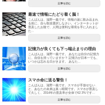
記事を読む
最速で情報にたどり着く脳！
こんばんは、滋野一義です。情報の波に飲み込まれ
る前に、自ら取捨選択しなさい。インターネットが
普及したお陰で、人間は便利な環境を手に入れまし
た...
記事を読む
記憶力が良くても下っ端止まりの理由
こんばんは、滋野一義です。 あなたは自分の記憶力
に、自信を持っていますか？ 記憶力が日本一でも、
いつかは忘れる日がきます。 あなた...
記事を読む
スマホ命に送る警告！
こんばんは、滋野一義です。スマホが手放せない
と、あなたの未来は真っ暗闇です。スマホが普及し
て久しく、2014年の普及率が全体で62.3%です...
記事を読む