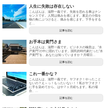
人生に失敗は存在しない
こんばんは、滋野一義です。失敗を恐れる事はナン
センスです。人間は痛みを感じます。素足の小指を
物の角にぶつけると、痛みを感じます。下手をする
と...
記事を読む
お手本は黄門さま
こんばんは、滋野一義です。ビジネスの極意は、“水
戸黄門”の中に隠れています。国民的時代劇だった“水
戸黄門”を、あなたは知っていますか？月曜日...
記事を読む
これ一番かな？
こんばんは、滋野一義です。ヤフオク！やったこと
ないの？え～っ！もったいない！！私がヤフオク！
に手を染めてから、はや７ヶ月経ちます。私の場
合、...
記事を読む