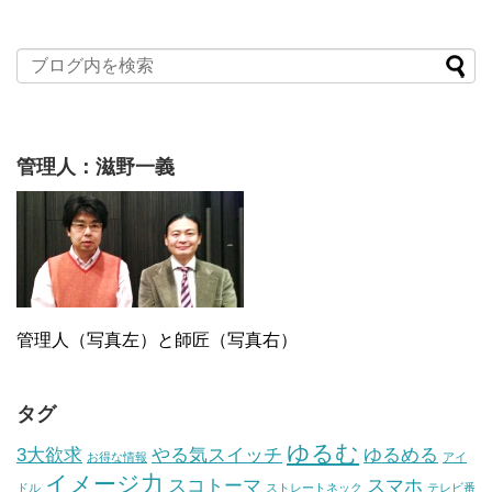
管理人：滋野一義
管理人（写真左）と師匠（写真右）
タグ
ゆるむ
3大欲求
やる気スイッチ
ゆるめる
お得な情報
アイ
イメージ力
スコトーマ
スマホ
ドル
ストレートネック
テレビ番