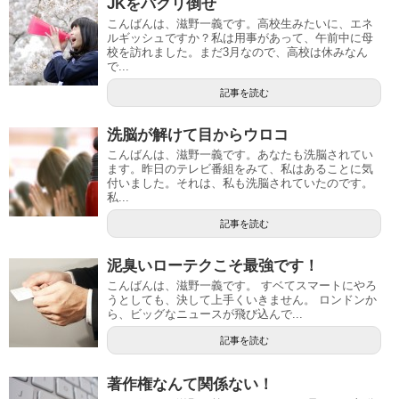
JKをパクリ倒せ
こんばんは、滋野一義です。高校生みたいに、エネ
ルギッシュですか？私は用事があって、午前中に母
校を訪れました。まだ3月なので、高校は休みなん
で...
記事を読む
洗脳が解けて目からウロコ
こんばんは、滋野一義です。あなたも洗脳されてい
ます。昨日のテレビ番組をみて、私はあることに気
付いました。それは、私も洗脳されていたのです。
私...
記事を読む
泥臭いローテクこそ最強です！
こんばんは、滋野一義です。 すベてスマートにやろ
うとしても、決して上手くいきません。 ロンドンか
ら、ビッグなニュースが飛び込んで...
記事を読む
著作権なんて関係ない！