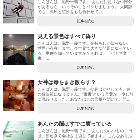
こんばんは、滋野一義です。 あなたに足りない部分
があるなら、いっそのことパクりましょう。 人間誰
でも、長所と短所をもち合わせてい...
記事を読む
見える景色はすべて偽り
こんばんは、滋野一義です。金持ちしか知らない、
世界が存在します。今世界で大きな問題になってい
る、事件を知っていますか？それは、「パナマ文
書」...
記事を読む
女神は毒をまき散らす？
こんばんは、滋野一義です。批判ばかりしても、何
の解決策になりません。“毒舌”という言葉が、少し前
に流行りました。あなたはこの言葉を聞いて、誰...
記事を読む
あんたの脳はすでに腐っている
こんばんは、滋野一義です。 あなたのいつもの１日
は、朝起きて会社を往復して寝ます。 こんなありふ