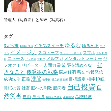
管理人（写真左）と師匠（写真右）
タグ
ゆるむ
3大欲求
やる気スイッチ
ゆるめる
お得な情報
アイ
イメージ力
スコトーマ
スマホ
ドル
ストレートネック
テレビ番
ニュース
メルマガ
メンタルトレーナー
ヤ
組
ビジネス
ブログ
好
フオク！
リピーター
人間力
副業
夢を諦めるな！
きなこと
後発組の戦略
悩み解消
悪友
情報発信
洗脳
成功法則
正義
目標設定
相棒
睡眠
熱帯夜
独立起業支援
自己投資
自
睡眠の質
社畜
脳への刺激
臆病者
然災害
自由
選択肢
高校野球
金持ちの息子
金融学習