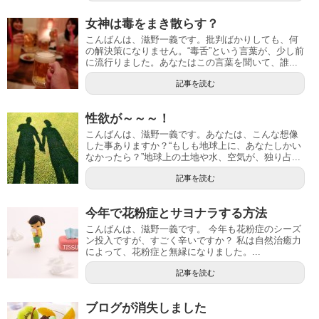
女神は毒をまき散らす？
こんばんは、滋野一義です。批判ばかりしても、何
の解決策になりません。“毒舌”という言葉が、少し前
に流行りました。あなたはこの言葉を聞いて、誰...
記事を読む
性欲が～～～！
こんばんは、滋野一義です。あなたは、こんな想像
した事ありますか？“もしも地球上に、あなたしかい
なかったら？”地球上の土地や水、空気が、独り占...
記事を読む
今年で花粉症とサヨナラする方法
こんばんは、滋野一義です。 今年も花粉症のシーズ
ン投入ですが、すごく辛いですか？ 私は自然治癒力
によって、花粉症と無縁になりました。...
記事を読む
ブログが消失しました