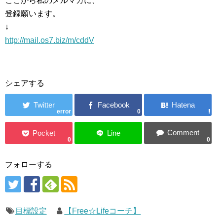
ここから私のメルマガに、
登録願います。
↓
http://mail.os7.biz/m/cddV
シェアする
error
0
0
0
フォローする
目標設定
【Free☆Lifeコーチ】