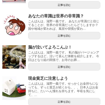
記事を読む
あなたの常識は世界の非常識？
こんばんは、滋野一義です。 あなたが常識だと信じ
てることが、世界の非常識だったらどうしますか？
国や地域が変われば、風習や習慣が変わ...
記事を読む
脳が泣いてよろこんぶ！
こんばんは、滋野一義です。 私の脳がバージョンア
ップするほど、泣いて喜んだ体験を紹介します。 今
日はとなり組の関係で、お寺のお葬...
記事を読む
現金貧乏に注意しよう
こんばんは、滋野一義です。せっかくお金持ちにな
っても、ずっと貧乏が続くかも、、、日本人はお金
持ちに、たいへん憧れを持ちます。年収を気にし
て、...
記事を読む