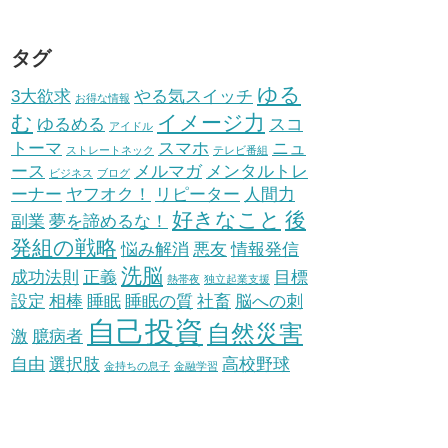
タグ
ゆる
3大欲求
やる気スイッチ
お得な情報
む
イメージ力
ゆるめる
スコ
アイドル
トーマ
スマホ
ニュ
ストレートネック
テレビ番組
ース
メルマガ
メンタルトレ
ビジネス
ブログ
ーナー
ヤフオク！
リピーター
人間力
好きなこと
後
副業
夢を諦めるな！
発組の戦略
悩み解消
悪友
情報発信
洗脳
成功法則
正義
目標
熱帯夜
独立起業支援
設定
相棒
睡眠
睡眠の質
社畜
脳への刺
自己投資
自然災害
激
臆病者
自由
選択肢
高校野球
金持ちの息子
金融学習