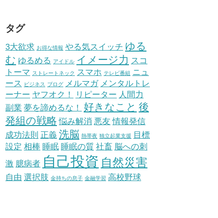
タグ
ゆる
3大欲求
やる気スイッチ
お得な情報
む
イメージ力
ゆるめる
スコ
アイドル
トーマ
スマホ
ニュ
ストレートネック
テレビ番組
ース
メルマガ
メンタルトレ
ビジネス
ブログ
ーナー
ヤフオク！
リピーター
人間力
好きなこと
後
副業
夢を諦めるな！
発組の戦略
悩み解消
悪友
情報発信
洗脳
成功法則
正義
目標
熱帯夜
独立起業支援
設定
相棒
睡眠
睡眠の質
社畜
脳への刺
自己投資
自然災害
激
臆病者
自由
選択肢
高校野球
金持ちの息子
金融学習