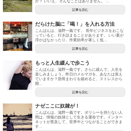
か？ いいえ、そんなことはありません。 ...
記事を読む
だらけた脳に「喝！」を入れる方法
こんばんは、滋野一義です。 長年ビジネスをおこな
っていると、行き詰まることがあります。 いい案が
浮かばなかったり、作業効率が著しく低...
記事を読む
もっと人生緩んで歩こう
こんばんは、滋野一義です。さらに緩んで、人生を
楽しみましょう。昨日のメルマガを、あなたは覚え
ていますか？肋骨まわりを緩めると、ストレスから
開...
記事を読む
ナゼここに奴隷が！
こんばんは、滋野一義です。ポリシーを持たない人
間は、情報の奴隷として生きる運命です。インター
ネットが普及して、世界中とつながることができま
す...