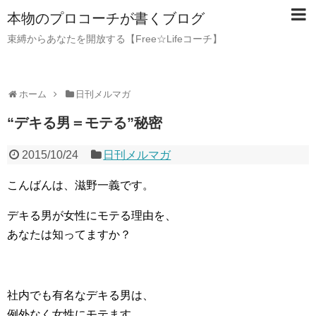
本物のプロコーチが書くブログ
束縛からあなたを開放する【Free☆Lifeコーチ】
ホーム
日刊メルマガ
“デキる男＝モテる”秘密
2015/10/24
日刊メルマガ
こんばんは、滋野一義です。
デキる男が女性にモテる理由を、
あなたは知ってますか？
社内でも有名なデキる男は、
例外なく女性にモテます。