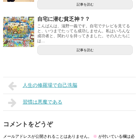
記事を読む
自宅に潜む貧乏神？？
こんばんは、滋野一義です。自宅でテレビを見てる
と、いつまでたっても成功しません。私はいろんな
成功者と、関わりを持ってきました。その人たちに
は...
記事を読む
人生の修羅場で自己洗脳
習慣は悪魔である
コメントをどうぞ
メールアドレスが公開されることはありません。
※
が付いている欄は必