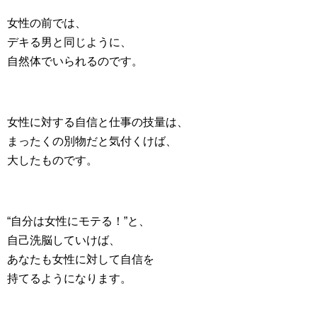
女性の前では、
デキる男と同じように、
自然体でいられるのです。
女性に対する自信と仕事の技量は、
まったくの別物だと気付くけば、
大したものです。
“自分は女性にモテる！”と、
自己洗脳していけば、
あなたも女性に対して自信を
持てるようになります。