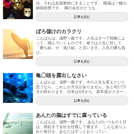
法、それは反面教師にすることです。 職場は一種の
鎖国状態です。 隣の会社がどうな...
記事を読む
ぼろ儲けのカラクリ
こんばんは、滋野一義です。人生はすべて戦略によ
って、掴んでいくものです。巷では人生に対して、
「勝ち組」や「負け組」と言います。人生の勝ち負
け...
記事を読む
亀◯頭を露出しなさい
こんばんは、滋野一義です。今の人生を変えたいと
思うなら、これしか方法がありません。あと4日で3
月が終わります。日本は4月から、新年度がスター...
記事を読む
あんたの脳はすでに腐っている
こんばんは、滋野一義です。 あなたのいつもの１日
は、朝起きて会社を往復して寝ます。 こんなありふ
れた毎日を、あなたはずっとおくってい...