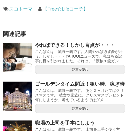
スコトーマ
【Free☆Lifeコーチ】
関連記事
やればできる！しかし盲点が・・・
こんばんは、滋野一義です。人間やれば必ず夢が叶
う、しかし・・・YAHOO!ニュースで、私はある記
事に目を引かれました。それは、「漢検１級ガン...
記事を読む
ゴールデンタイム間近！狙い時、稼ぎ時
こんばんは、滋野一義です。 あと２ヶ月たてばクリ
スマスです。 彼女や家族に、クリスマスプレゼント
何にしようか、考えているようではダメ...
記事を読む
職場の上司を手本にしよう
こんばんは、滋野一義です。 上司を上手く使う方