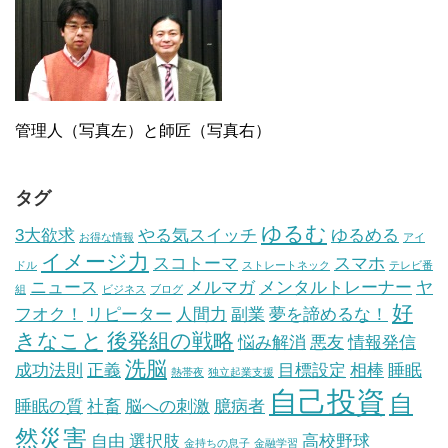
管理人（写真左）と師匠（写真右）
タグ
ゆるむ
3大欲求
やる気スイッチ
ゆるめる
お得な情報
アイ
イメージ力
スコトーマ
スマホ
ドル
ストレートネック
テレビ番
ニュース
メルマガ
メンタルトレーナー
ヤ
組
ビジネス
ブログ
好
フオク！
リピーター
人間力
副業
夢を諦めるな！
きなこと
後発組の戦略
悩み解消
悪友
情報発信
洗脳
成功法則
正義
目標設定
相棒
睡眠
熱帯夜
独立起業支援
自己投資
自
睡眠の質
社畜
脳への刺激
臆病者
然災害
自由
選択肢
高校野球
金持ちの息子
金融学習