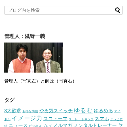
管理人：滋野一義
管理人（写真左）と師匠（写真右）
タグ
ゆるむ
3大欲求
やる気スイッチ
ゆるめる
お得な情報
アイ
イメージ力
スコトーマ
スマホ
ドル
ストレートネック
テレビ番
ニュース
メルマガ
メンタルトレーナー
ヤ
組
ビジネス
ブログ