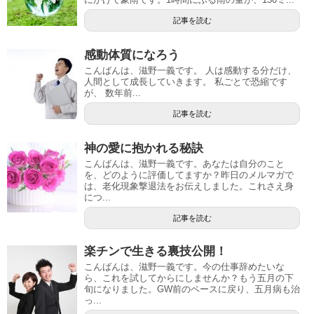
記事を読む
感動体質になろう
こんばんは、滋野一義です。 人は感動する分だけ、
人間として成長していきます。 私ごとで恐縮です
が、 数年前...
記事を読む
神の愛に抱かれる秘訣
こんばんは、滋野一義です。あなたは自分のこと
を、どのように評価してますか？昨日のメルマガで
は、老化現象撃退法をお伝えしました。これさえ身
につ...
記事を読む
楽チンで生きる裏技公開！
こんばんは、滋野一義です。今の仕事辞めたいな
ら、これを試してからにしませんか？もう五月の下
旬になりました。GW前のペースに戻り、五月病も治
っ...