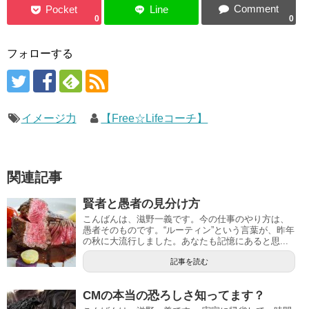
0
0
フォローする
イメージ力
【Free☆Lifeコーチ】
関連記事
賢者と愚者の見分け方
こんばんは、滋野一義です。今の仕事のやり方は、
愚者そのものです。“ルーティン”という言葉が、昨年
の秋に大流行しました。あなたも記憶にあると思...
記事を読む
CMの本当の恐ろしさ知ってます？