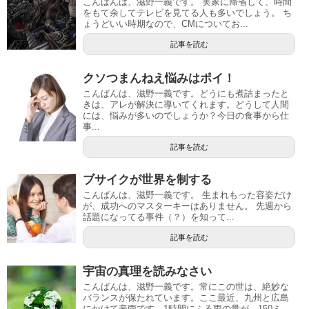
こんばんは、滋野一義です。 実家に帰省して、時間
をもて余してテレビを見てる人も多いでしょう。 ち
ょうどいい時期なので、CMについてお...
記事を読む
クソつまんねえ悩みはポイ！
こんばんは、滋野一義です。どうにも煮詰まったと
きは、アレが解決に導いてくれます。どうして人間
には、悩みが多いのでしょうか？今日の食事から仕
事...
記事を読む
ブサイクが世界を制する
こんばんは、滋野一義です。 生まれもった容姿だけ
が、成功へのマスターキーはありません。 先週から
話題になってる事件（？）を知って...
記事を読む
宇宙の真理を読みなさい
こんばんは、滋野一義です。常にこの世は、絶妙な
バランスが保たれています。ここ最近、九州と広島
にかけて豪雨です。1時間にふる雨の量が、150ミ...