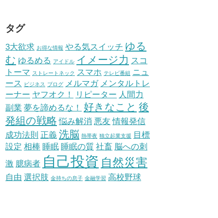
タグ
ゆる
3大欲求
やる気スイッチ
お得な情報
む
イメージ力
ゆるめる
スコ
アイドル
トーマ
スマホ
ニュ
ストレートネック
テレビ番組
ース
メルマガ
メンタルトレ
ビジネス
ブログ
ーナー
ヤフオク！
リピーター
人間力
好きなこと
後
副業
夢を諦めるな！
発組の戦略
悩み解消
悪友
情報発信
洗脳
成功法則
正義
目標
熱帯夜
独立起業支援
設定
相棒
睡眠
睡眠の質
社畜
脳への刺
自己投資
自然災害
激
臆病者
自由
選択肢
高校野球
金持ちの息子
金融学習