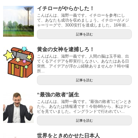
イチローがやらかした！
こんばんは、滋野一義です。イチローを参考にし
て、あなたも成功を収めましょう。イチローがメジ
ャーリーグで、3000安打を達成しました。16年前...
記事を読む
黄金の女神を逮捕しろ！
こんばんは、滋野一義です。人間の脳は玉手箱、出
てくるアイデアを即実行しなさい。あなたはある日
突然、アイデアが浮かぶ経験ありませんか？時や場
所...
記事を読む
“最強の敗者”誕生
こんばんは、滋野一義です。“最強の敗者”にピンとき
たら、あなたは情報通です！今朝4時から、私はテレ
ビを見ていました。イングランドで行われてい...
記事を読む
世界をときめかせた日本人