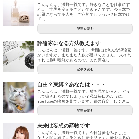
こんばんは、滋野一義です。好きなことを仕事にす
れば、世界を変えることができるんです。今日本で
話題になってる人を、ご存知でしょうか？日本では
「...
記事を読む
評論家になる方法教えます
こんばんは、滋野一義です。 世間には色んな評論家
がいますが、まだまだ人数が足りてません。 人それ
ぞれに趣味嗜好があるので、まだ実在し...
記事を読む
自由？束縛？あなたは・・・
こんばんは、滋野一義です。猫を見ていると、どう
して癒されるのでしょうか？私は毎日のように、
YouTubeの映像を見ています。猫の容姿、しぐさ...
記事を読む
未来は妄想の産物です
こんばんは、滋野一義です。今日は夢をみました
か？人間は寝ているときに夢を見ます。夢を見るの