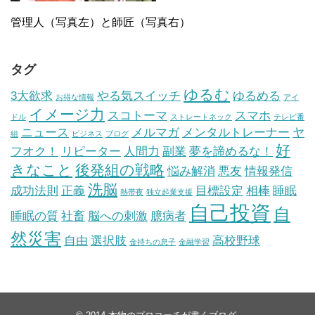
管理人（写真左）と師匠（写真右）
タグ
ゆるむ
3大欲求
やる気スイッチ
ゆるめる
お得な情報
アイ
イメージ力
スコトーマ
スマホ
ドル
ストレートネック
テレビ番
ニュース
メルマガ
メンタルトレーナー
ヤ
組
ビジネス
ブログ
好
フオク！
リピーター
人間力
副業
夢を諦めるな！
きなこと
後発組の戦略
悩み解消
悪友
情報発信
洗脳
成功法則
正義
目標設定
相棒
睡眠
熱帯夜
独立起業支援
自己投資
自
睡眠の質
社畜
脳への刺激
臆病者
然災害
自由
選択肢
高校野球
金持ちの息子
金融学習