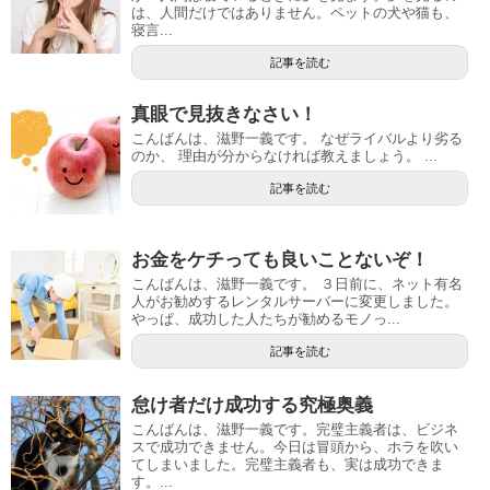
は、人間だけではありません。ペットの犬や猫も、
寝言...
記事を読む
真眼で見抜きなさい！
こんばんは、滋野一義です。 なぜライバルより劣る
のか、 理由が分からなければ教えましょう。 ...
記事を読む
お金をケチっても良いことないぞ！
こんばんは、滋野一義です。 ３日前に、ネット有名
人がお勧めするレンタルサーバーに変更しました。
やっぱ、成功した人たちが勧めるモノっ...
記事を読む
怠け者だけ成功する究極奥義
こんばんは、滋野一義です。完璧主義者は、ビジネ
スで成功できません。今日は冒頭から、ホラを吹い
てしまいました。完璧主義者も、実は成功できま
す。...