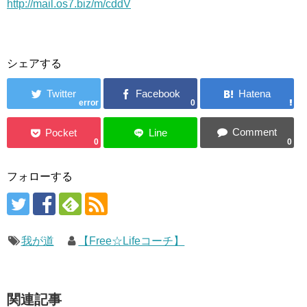
http://mail.os7.biz/m/cddV
シェアする
error
0
0
0
フォローする
我が道
【Free☆Lifeコーチ】
関連記事