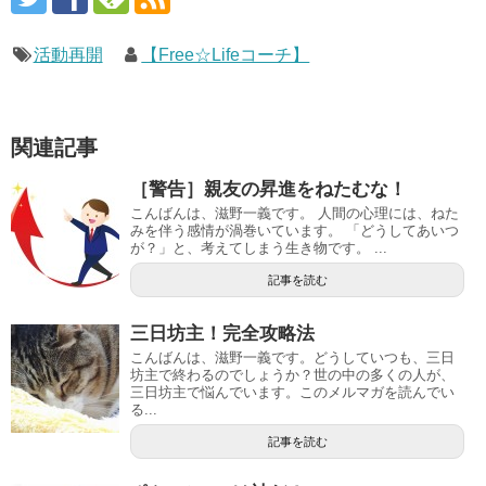
活動再開
【Free☆Lifeコーチ】
関連記事
［警告］親友の昇進をねたむな！
こんばんは、滋野一義です。 人間の心理には、ねた
みを伴う感情が渦巻いています。 「どうしてあいつ
が？」と、考えてしまう生き物です。 ...
記事を読む
三日坊主！完全攻略法
こんばんは、滋野一義です。どうしていつも、三日
坊主で終わるのでしょうか？世の中の多くの人が、
三日坊主で悩んでいます。このメルマガを読んでい
る...
記事を読む