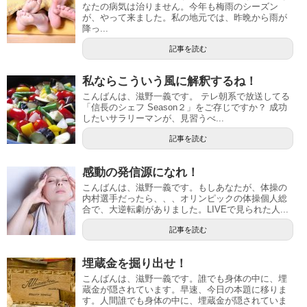
なたの病気は治りません。今年も梅雨のシーズン
が、やって来ました。私の地元では、昨晩から雨が
降っ...
記事を読む
私ならこういう風に解釈するね！
こんばんは、滋野一義です。 テレ朝系で放送してる
「信長のシェフ Season２」をご存じですか？ 成功
したいサラリーマンが、見習うべ...
記事を読む
感動の発信源になれ！
こんばんは、滋野一義です。もしあなたが、体操の
内村選手だったら、、、オリンピックの体操個人総
合で、大逆転劇がありました。LIVEで見られた人...
記事を読む
埋蔵金を掘り出せ！
こんばんは、滋野一義です。誰でも身体の中に、埋
蔵金が隠されています。早速、今日の本題に移りま
す。人間誰でも身体の中に、埋蔵金が隠されていま