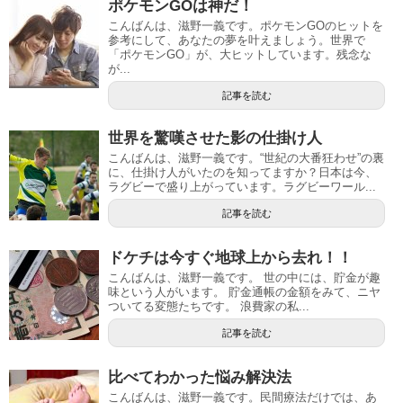
ポケモンGOは神だ！
こんばんは、滋野一義です。ポケモンGOのヒットを
参考にして、あなたの夢を叶えましょう。世界で
「ポケモンGO」が、大ヒットしています。残念な
が...
記事を読む
世界を驚嘆させた影の仕掛け人
こんばんは、滋野一義です。“世紀の大番狂わせ”の裏
に、仕掛け人がいたのを知ってますか？日本は今、
ラグビーで盛り上がっています。ラグビーワール...
記事を読む
ドケチは今すぐ地球上から去れ！！
こんばんは、滋野一義です。 世の中には、貯金が趣
味という人がいます。 貯金通帳の金額をみて、ニヤ
ついてる変態たちです。 浪費家の私...
記事を読む
比べてわかった悩み解決法
こんばんは、滋野一義です。民間療法だけでは、あ