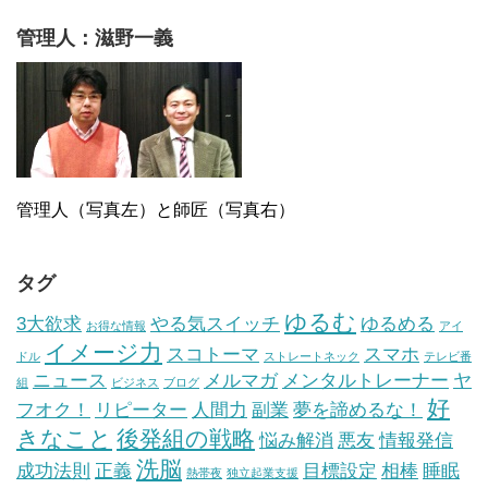
管理人：滋野一義
管理人（写真左）と師匠（写真右）
タグ
ゆるむ
3大欲求
やる気スイッチ
ゆるめる
お得な情報
アイ
イメージ力
スコトーマ
スマホ
ドル
ストレートネック
テレビ番
ニュース
メルマガ
メンタルトレーナー
ヤ
組
ビジネス
ブログ
好
フオク！
リピーター
人間力
副業
夢を諦めるな！
きなこと
後発組の戦略
悩み解消
悪友
情報発信
洗脳
成功法則
正義
目標設定
相棒
睡眠
熱帯夜
独立起業支援