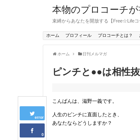
本物のプロコーチが
束縛からあなたを開放する【Free☆Life
ホーム
プロフィール
プロコーチとは？
ホーム
日刊メルマガ
ピンチと●●は相性
こんばんは、滋野一義です。
人生のピンチに直面したとき、
error
あなたならどうしますか？
0