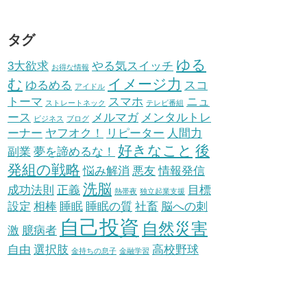
タグ
ゆる
3大欲求
やる気スイッチ
お得な情報
む
イメージ力
ゆるめる
スコ
アイドル
トーマ
スマホ
ニュ
ストレートネック
テレビ番組
ース
メルマガ
メンタルトレ
ビジネス
ブログ
ーナー
ヤフオク！
リピーター
人間力
好きなこと
後
副業
夢を諦めるな！
発組の戦略
悩み解消
悪友
情報発信
洗脳
成功法則
正義
目標
熱帯夜
独立起業支援
設定
相棒
睡眠
睡眠の質
社畜
脳への刺
自己投資
自然災害
激
臆病者
自由
選択肢
高校野球
金持ちの息子
金融学習