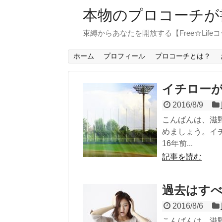
本物のプロコーチが
束縛からあなたを開放する【Free☆Life
ホーム
プロフィール
プロコーチとは？
イチロー
2016/8/9
こんばんは、滋
めましょう。イ
16年前...
記事を読む
過去はす
2016/8/6
こんばんは、滋