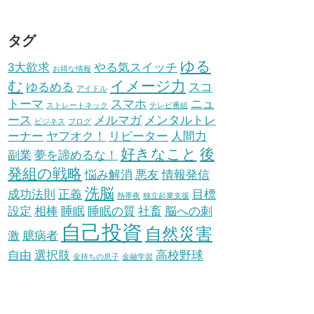
タグ
ゆる
3大欲求
やる気スイッチ
お得な情報
む
イメージ力
ゆるめる
スコ
アイドル
トーマ
スマホ
ニュ
ストレートネック
テレビ番組
ース
メルマガ
メンタルトレ
ビジネス
ブログ
ーナー
ヤフオク！
リピーター
人間力
好きなこと
後
副業
夢を諦めるな！
発組の戦略
悩み解消
悪友
情報発信
洗脳
成功法則
正義
目標
熱帯夜
独立起業支援
設定
相棒
睡眠
睡眠の質
社畜
脳への刺
自己投資
自然災害
激
臆病者
自由
選択肢
高校野球
金持ちの息子
金融学習