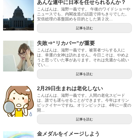
あんな連中に日本を任せられるんか？
こんばんは、滋野一義です。 午後のワイドショーや
ニュースでも、内閣改造の話題で持ちきりでした。
安倍総理の基盤固めを目的とした第２次...
記事を読む
失敗⇒“リカバー”が重要
こんばんは、滋野一義です。被害者づらする人に
は、幸運の女神は訪れません。今日こそは、やめよ
うと思っていた事があります。それは先週から続い
てい...
記事を読む
2月29日生まれは老化しない
こんばんは、滋野一義です。人間の老化スピード
は、誰でも遅らせることができます。今年はオリン
ピックイヤーですね。オリンピックは、4年に一度の
開...
記事を読む
金メダルをイメージしよう