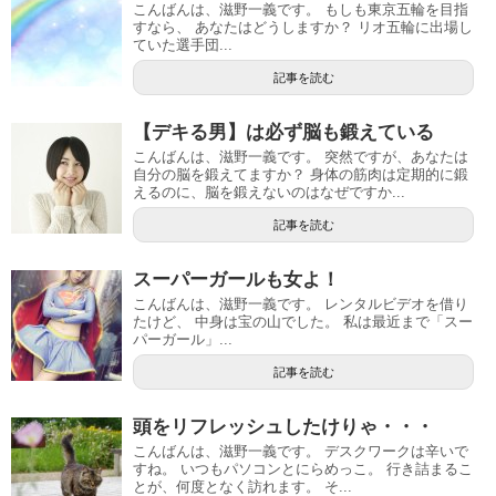
こんばんは、滋野一義です。 もしも東京五輪を目指
すなら、 あなたはどうしますか？ リオ五輪に出場し
ていた選手団...
記事を読む
【デキる男】は必ず脳も鍛えている
こんばんは、滋野一義です。 突然ですが、あなたは
自分の脳を鍛えてますか？ 身体の筋肉は定期的に鍛
えるのに、脳を鍛えないのはなぜですか...
記事を読む
スーパーガールも女よ！
こんばんは、滋野一義です。 レンタルビデオを借り
たけど、 中身は宝の山でした。 私は最近まで「スー
パーガール」...
記事を読む
頭をリフレッシュしたけりゃ・・・
こんばんは、滋野一義です。 デスクワークは辛いで
すね。 いつもパソコンとにらめっこ。 行き詰まるこ
とが、何度となく訪れます。 そ...