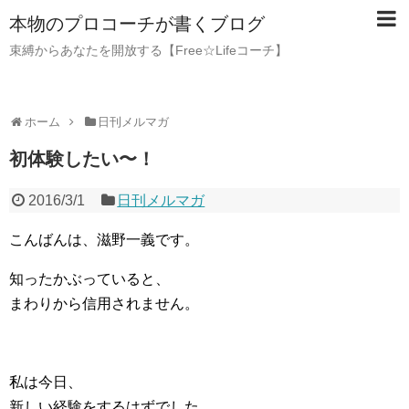
本物のプロコーチが書くブログ
束縛からあなたを開放する【Free☆Lifeコーチ】
ホーム
日刊メルマガ
初体験したい〜！
2016/3/1
日刊メルマガ
こんばんは、滋野一義です。
知ったかぶっていると、
まわりから信用されません。
私は今日、
新しい経験をするはずでした。