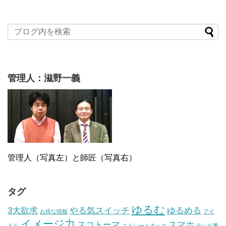
管理人：滋野一義
管理人（写真左）と師匠（写真右）
タグ
ゆるむ
3大欲求
やる気スイッチ
ゆるめる
お得な情報
アイ
イメージ力
スコトーマ
スマホ
ドル
ストレートネック
テレビ番