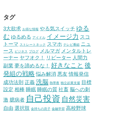
タグ
ゆる
3大欲求
やる気スイッチ
お得な情報
む
イメージ力
ゆるめる
スコ
アイドル
トーマ
スマホ
ニュ
ストレートネック
テレビ番組
ース
メルマガ
メンタルトレ
ビジネス
ブログ
ーナー
ヤフオク！
リピーター
人間力
好きなこと
後
副業
夢を諦めるな！
発組の戦略
悩み解消
悪友
情報発信
洗脳
成功法則
正義
目標
熱帯夜
独立起業支援
設定
相棒
睡眠
睡眠の質
社畜
脳への刺
自己投資
自然災害
激
臆病者
自由
選択肢
高校野球
金持ちの息子
金融学習