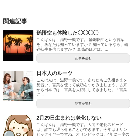
関連記事
孫悟空も体験した◯◯◯◯
こんばんは、滋野一義です。 輪廻転生という言葉
を、あなたは知っていますか？ 知っているなら、輪
廻転生を信じますか？ 真偽のほどは、...
記事を読む
日本人のルーツ
こんばんは、滋野一義です。あなたもご先祖さまを
見習い、言葉を使って成功をつかみましょう。古来
から日本では、言葉を大切にしてきました。「言葉
に...
記事を読む
2月29日生まれは老化しない
こんばんは、滋野一義です。人間の老化スピード
は、誰でも遅らせることができます。今年はオリン
ピックイヤーですね。オリンピックは、4年に一度の