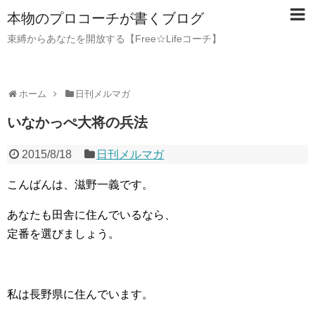
本物のプロコーチが書くブログ
束縛からあなたを開放する【Free☆Lifeコーチ】
ホーム
日刊メルマガ
いなかっぺ大将の兵法
2015/8/18
日刊メルマガ
こんばんは、滋野一義です。
あなたも田舎に住んでいるなら、
定番を選びましょう。
私は長野県に住んでいます。