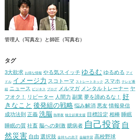
管理人（写真左）と師匠（写真右）
タグ
ゆるむ
3大欲求
やる気スイッチ
ゆるめる
お得な情報
アイ
イメージ力
スコトーマ
スマホ
ドル
ストレートネック
テレビ番
ニュース
メルマガ
メンタルトレーナー
ヤ
組
ビジネス
ブログ
好
フオク！
リピーター
人間力
副業
夢を諦めるな！
きなこと
後発組の戦略
悩み解消
悪友
情報発信
洗脳
成功法則
正義
目標設定
相棒
睡眠
熱帯夜
独立起業支援
自己投資
自
睡眠の質
社畜
脳への刺激
臆病者
然災害
自由
選択肢
高校野球
金持ちの息子
金融学習