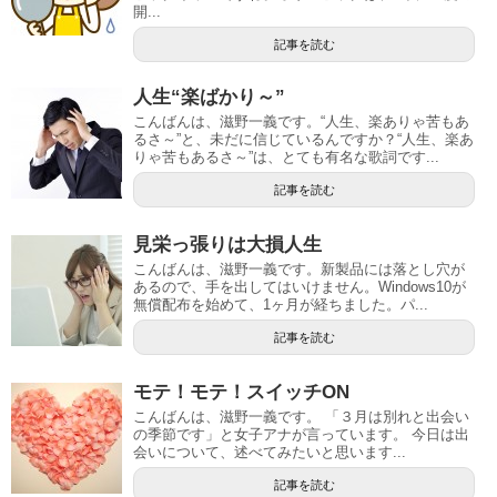
開...
記事を読む
人生“楽ばかり～”
こんばんは、滋野一義です。“人生、楽ありゃ苦もあ
るさ～”と、未だに信じているんですか？“人生、楽あ
りゃ苦もあるさ～”は、とても有名な歌詞です...
記事を読む
見栄っ張りは大損人生
こんばんは、滋野一義です。新製品には落とし穴が
あるので、手を出してはいけません。Windows10が
無償配布を始めて、1ヶ月が経ちました。パ...
記事を読む
モテ！モテ！スイッチON
こんばんは、滋野一義です。 「３月は別れと出会い
の季節です」と女子アナが言っています。 今日は出
会いについて、述べてみたいと思います...
記事を読む