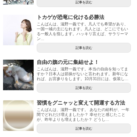
記事を読む
トカゲが恐竜に化ける必勝法
こんばんは、滋野一義です。凡人でも希望があり、
一国一城の主になれます。凡人とは、どこにでもい
る一般人を指します。ハッキリ言えば、サラリーマ
ン...
記事を読む
自由の旗の元に集結せよ！
こんばんは、滋野一義です。本当の自由を知ってま
すか？日本人は節操がないと言われます。新年にな
れば、お宮参りをします。10月31日には、仮装し...
記事を読む
習慣をグニャッと変えて開運する方法
こんばんは、滋野一義です。 あなたの給料が、一年
間でどれだけ増えましたか？ 幸せだと感じたこと
が、昨年よりも増えましたか？ どうし...
記事を読む