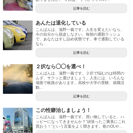
記事を読む
あんたは退化している
こんばんは、滋野一義です。人生を変えたいなら、
今の自分から脱皮しなさい。毎朝の通勤ラッシュ
で、あなたはすし詰め状態です。車で通勤している
なら...
記事を読む
２択なら◯◯を選べ！
こんばんは、滋野一義です。２択で悩むのは時間の
ムダ、サクッと選びましょう。人生には、いろんな
場面で岐路があります。高校や大学の受験、就職活
動...
記事を読む
この性癖治しましょう！
こんばんは、滋野一義です。買い物していると、ハ
ッピーになってきませんか？“頑張ったご褒美にこれ
買おう！”という言葉をよく聞きます。巷のOLや...