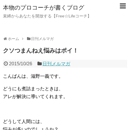
本物のプロコーチが書くブログ
束縛からあなたを開放する【Free☆Lifeコーチ】
ホーム
日刊メルマガ
クソつまんねえ悩みはポイ！
2015/10/26
日刊メルマガ
こんばんは、滋野一義です。
どうにも煮詰まったときは、
アレが解決に導いてくれます。
どうして人間には、
悩みが多いのでしょうか？