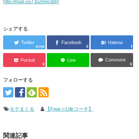
http://mail.os7.biz/m/cddV
シェアする
error
0
0
0
フォローする
モテまくる
【Free☆Lifeコーチ】
関連記事