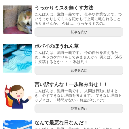
うっかりミスを無くす方法
こんばんは、滋野一義です。 仕事や作業などで、つ
いうっかりしてミスを犯かして上司に叱られること
ありませんか。 今日は、うっかりミスの...
記事を読む
ポパイのほうれん草
こんばんは、滋野一義です。 今の自分を変えるた
め、キッカケ作りをしてみませんか？ 例えば、SNS
に投稿するとか・・・ 私は約１...
記事を読む
言い訳すんな！一歩踏み出せ！！
こんばんは、滋野一義です。 人間は行動に移すと
き、必ずできない理由を考えます。 できない理由ト
ップ２は、・時間がない・お金がないです...
記事を読む
なんて最悪な日なんだ！