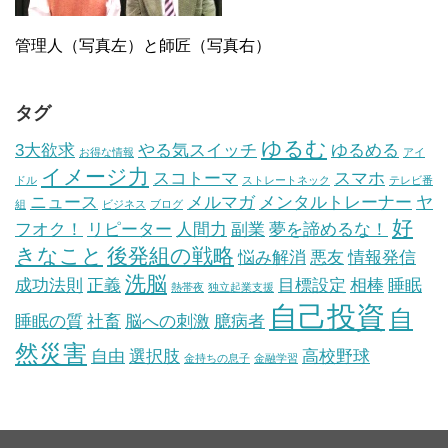
管理人（写真左）と師匠（写真右）
タグ
ゆるむ
3大欲求
やる気スイッチ
ゆるめる
お得な情報
アイ
イメージ力
スコトーマ
スマホ
ドル
ストレートネック
テレビ番
ニュース
メルマガ
メンタルトレーナー
ヤ
組
ビジネス
ブログ
好
フオク！
リピーター
人間力
副業
夢を諦めるな！
きなこと
後発組の戦略
悩み解消
悪友
情報発信
洗脳
成功法則
正義
目標設定
相棒
睡眠
熱帯夜
独立起業支援
自己投資
自
睡眠の質
社畜
脳への刺激
臆病者
然災害
自由
選択肢
高校野球
金持ちの息子
金融学習