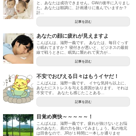
と、あなたは成功できません。GWの後半に入りまし
た。あなたは順調に、計画通りに進んでいますか？
計...
記事を読む
あなたの顔に疲れが見えますよ
こんばんは、滋野一義です。 あなたは、毎日ぐっす
り眠れてますか？ 寝付きが悪いと、ビジネスの最前
線で戦うときに、眠気に襲われて実力が...
記事を読む
不安でおびえる日々はもうイヤだ！
こんばんは、滋野一義です。 イヤな気持ち以上に、
あなたにストレスを与える原因があります。 それは
不安です。 あなたも感じたことある...
記事を読む
目覚め爽快～～～～～！
こんばんは、滋野一義です。疲れが抜けないとお悩
みのあなた、肩の力を抜いてみましょう。私の地元
は田舎なので、JRが１時間に一本しか通りませ