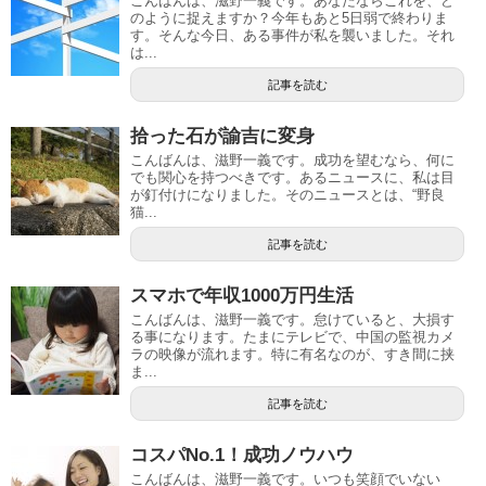
こんばんは、滋野一義です。あなたならこれを、ど
のように捉えますか？今年もあと5日弱で終わりま
す。そんな今日、ある事件が私を襲いました。それ
は...
記事を読む
拾った石が諭吉に変身
こんばんは、滋野一義です。成功を望むなら、何に
でも関心を持つべきです。あるニュースに、私は目
が釘付けになりました。そのニュースとは、“野良
猫...
記事を読む
スマホで年収1000万円生活
こんばんは、滋野一義です。怠けていると、大損す
る事になります。たまにテレビで、中国の監視カメ
ラの映像が流れます。特に有名なのが、すき間に挟
ま...
記事を読む
コスパNo.1！成功ノウハウ
こんばんは、滋野一義です。いつも笑顔でいない