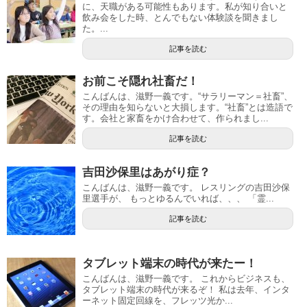
に、天職がある可能性もあります。私が知り合いと
飲み会をした時、とんでもない体験談を聞きまし
た。...
記事を読む
お前こそ隠れ社畜だ！
こんばんは、滋野一義です。“サラリーマン＝社畜”、
その理由を知らないと大損します。“社畜”とは造語で
す。会社と家畜をかけ合わせて、作られまし...
記事を読む
吉田沙保里はあがり症？
こんばんは、滋野一義です。 レスリングの吉田沙保
里選手が、 もっとゆるんでいれば、、、 「霊...
記事を読む
タブレット端末の時代が来たー！
こんばんは、滋野一義です。 これからビジネスも、
タブレット端末の時代が来るぞ！ 私は去年、インタ
ーネット固定回線を、フレッツ光か...