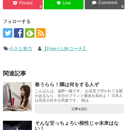
0
0
フォローする
小さな努力
【Free☆Lifeコーチ】
関連記事
春うらら！隣は何をする人ぞ
こんばんは、滋野一義です。 お花見で浮かれてる暇
があるなら、自分のブランド価値を高めよ！ 日本人
は花見が好きな民族です。 桜は...
記事を読む
そんな甘っちょろい根性じゃ未来はな
い！