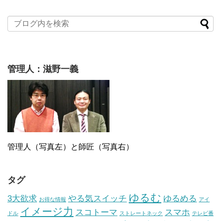
管理人：滋野一義
管理人（写真左）と師匠（写真右）
タグ
ゆるむ
3大欲求
やる気スイッチ
ゆるめる
お得な情報
アイ
イメージ力
スコトーマ
スマホ
ドル
ストレートネック
テレビ番