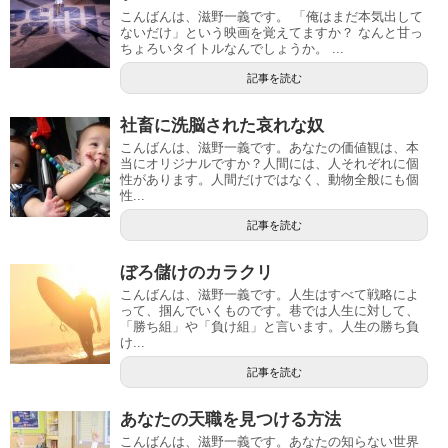
こんばんは、滋野一義です。 「俺はまだ本気出して
ないだけ」という映画を覚えてますか？ なんと甘っ
ちょろいタイトルなんでしょうか。 ...
記事を読む
社畜に洗脳された哀れな奴
こんばんは、滋野一義です。あなたの価値観は、本
当にオリジナルですか？人間には、人それぞれに個
性があります。人間だけではなく、動物全般にも個
性...
記事を読む
ぼろ儲けのカラクリ
こんばんは、滋野一義です。人生はすべて戦略によ
って、掴んでいくものです。巷では人生に対して、
「勝ち組」や「負け組」と言います。人生の勝ち負
け...
記事を読む
あなたの天職を見つける方法
こんばんは、滋野一義です。あなたの知らない世界