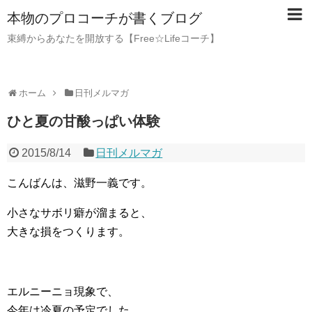
本物のプロコーチが書くブログ
束縛からあなたを開放する【Free☆Lifeコーチ】
ホーム
日刊メルマガ
ひと夏の甘酸っぱい体験
2015/8/14
日刊メルマガ
こんばんは、滋野一義です。
小さなサボリ癖が溜まると、
大きな損をつくります。
エルニーニョ現象で、
今年は冷夏の予定でした。