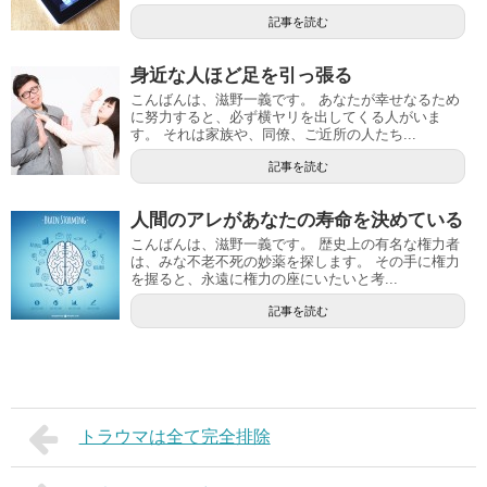
記事を読む
身近な人ほど足を引っ張る
こんばんは、滋野一義です。 あなたが幸せなるため
に努力すると、必ず横ヤリを出してくる人がいま
す。 それは家族や、同僚、ご近所の人たち...
記事を読む
人間のアレがあなたの寿命を決めている
こんばんは、滋野一義です。 歴史上の有名な権力者
は、みな不老不死の妙薬を探します。 その手に権力
を握ると、永遠に権力の座にいたいと考...
記事を読む
トラウマは全て完全排除